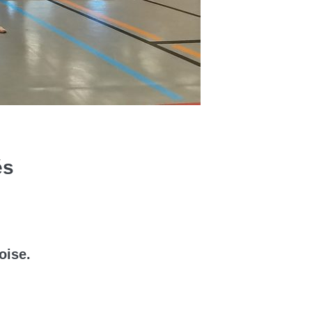
és
oise.