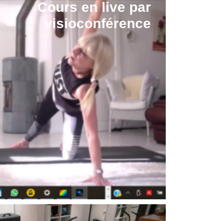
Cours en live par
visioconférence