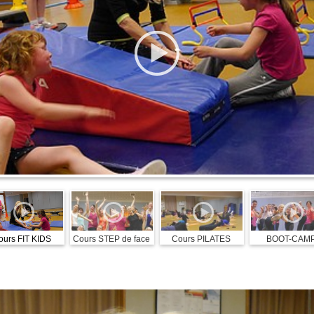
ours FIT KIDS
Cours STEP de face
Cours PILATES
BOOT-CAM
Françoise HUG
Kickboxing