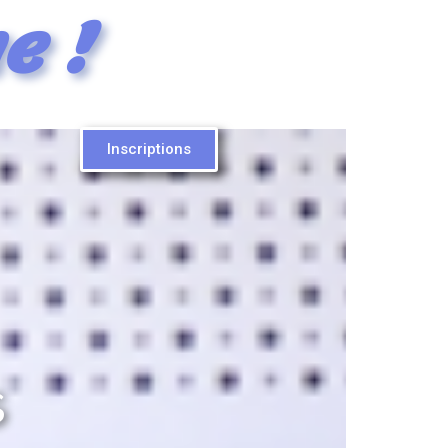
e !
Inscriptions
s