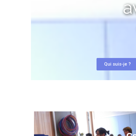
a
Qui suis-je ?
Co