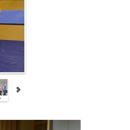
P
BOOT-CAMP Circuit
Training