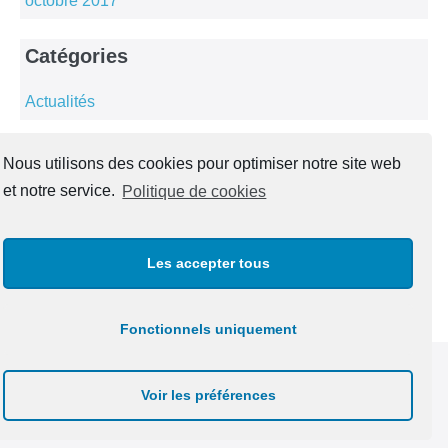
octobre 2017
Catégories
Actualités
Méta
Nous utilisons des cookies pour optimiser notre site web
et notre service.
Politique de cookies
Connexion
Flux des publications
Flux des commentaires
Les accepter tous
Site de WordPress-FR
Fonctionnels uniquement
Mentions légales
Voir les préférences
Conception web
WEBSCRIPTOR