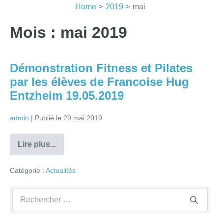
Sauter
Home
>
2019
>
mai
au
Mois :
mai 2019
contenu
Démonstration Fitness et Pilates
par les élèves de Francoise Hug
Entzheim 19.05.2019
admin
|
Publié le
29 mai 2019
Lire plus...
Démonstration
Fitness
et
Catégorie :
Actualités
Pilates
par
les
élèves
Recherche
de
pour :
Francoise
Hug