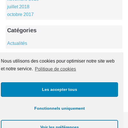
juillet 2018
octobre 2017
Catégories
Actualités
Méta
Nous utilisons des cookies pour optimiser notre site web
et notre service.
Politique de cookies
Connexion
Flux des publications
Flux des commentaires
Les accepter tous
Site de WordPress-FR
Fonctionnels uniquement
Mentions légales
Voir les préférences