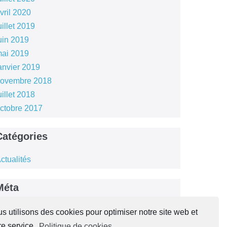
vril 2020
uillet 2019
uin 2019
ai 2019
anvier 2019
ovembre 2018
uillet 2018
ctobre 2017
Catégories
ctualités
Méta
onnexion
s utilisons des cookies pour optimiser notre site web et
lux des publications
re service.
Politique de cookies