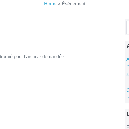
Home
>
Événement
R
p
é trouvé pour l'archive demandée
A
P
4
l
C
I
F